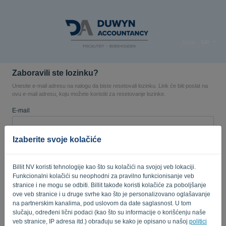
Jezik:
SR
Zaboravili ste lozinku?
Unesite e-mail adresu na nalogu da biste resetovali lozinku. Link će biti poslat na
ovu e-mail adresu, koju možete koristiti za resetovanje lozinke.
E-mail
Izaberite svoje kolačiće
Zar nisi kompjuter? Popunite '
'.
Billit NV koristi tehnologije kao što su kolačići na svojoj veb lokaciji.
Funkcionalni kolačići su neophodni za pravilno funkcionisanje veb
stranice i ne mogu se odbiti. Billit takođe koristi kolačiće za poboljšanje
POŠALJI LINK
ove veb stranice i u druge svrhe kao što je personalizovano oglašavanje
na partnerskim kanalima, pod uslovom da date saglasnost. U tom
Nazad na stranicu za prijavu
slučaju, određeni lični podaci (kao što su informacije o korišćenju naše
veb stranice, IP adresa itd.) obrađuju se kako je opisano u našoj
politici