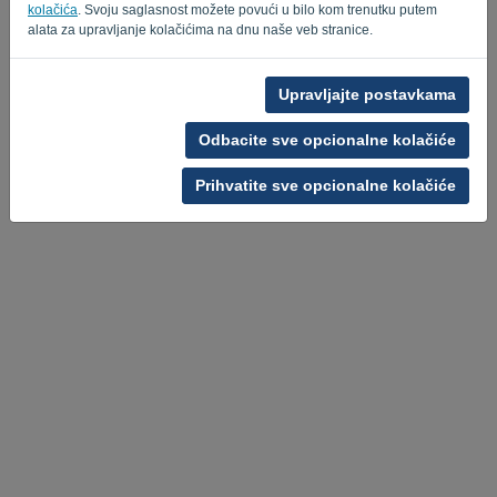
Privacy Policy
Terms of Service
-
.
kolačića
. Svoju saglasnost možete povući u bilo kom trenutku putem
alata za upravljanje kolačićima na dnu naše veb stranice.
Upravljajte postavkama
Odbacite sve opcionalne kolačiće
Prihvatite sve opcionalne kolačiće