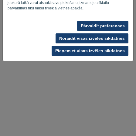
Privacy Policy
Terms of Service
-
.
jebkurā laikā varat atsaukt savu piekrišanu, izmantojot sīkfailu
pārvaldības rīku mūsu tīmekļa vietnes apakšā.
Pārvaldīt preferences
Noraidīt visas izvēles sīkdatnes
Pieņemiet visas izvēles sīkdatnes