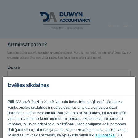
Valoda:
LV
Aizmirsāt paroli?
Lai atiestatītu paroli, ievadiet e-pasta adresi, kuru izmantojat, lai pierakstītos. Uz šo
e-pasta adresi tiks nosūtīta saite, kas ļaus jums atiestatīt paroli.
E-pasts
Izvēlies sīkdatnes
Vai jūs neesat dators? Aizpildiet '
'.
Billit NV savā tīmekļa vietnē izmanto tādas tehnoloģijas kā sīkdatnes.
Funkcionālās sīkdatnes ir nepieciešamas tīmekļa vietnes pareizai
darbībai, un tās nevar atteikt. Billit izmanto arī sīkdatnes, lai uzlabotu šo
NOSŪTĪT SAITI
vietni un citiem mērķiem, piemēram, personalizētai reklāmai partneru
kanālos, ja jūs sniedzat savu piekrišanu. Tādā gadījumā daži personas
Atpakaļ uz pieteikšanos
dati (piemēram, informācija par to, kā jūs izmantojat mūsu tīmekļa vietni,
IP adrese utt.) tiek apstrādāti, kā aprakstīts mūsu sīk
failu politikā
. Jūs