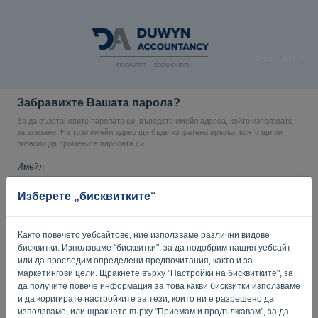
Език:
BG
Забравихте Вашата парола?
За да възстановите паролата си, въведете имейл адреса, който използвате
за влизане. На този имейл адрес ще бъде изпратена връзка, която ще ви
позволи да промените паролата си.
Имейл
Изберете „бисквитките“
Вие не сте ли компютър? Попълнете '
'.
Както повечето уебсайтове, ние използваме различни видове
бисквитки. Използваме "бисквитки", за да подобрим нашия уебсайт
или да проследим определени предпочитания, както и за
маркетингови цели. Щракнете върху "Настройки на бисквитките", за
ИЗПРАТИ ЛИНК
да получите повече информация за това какви бисквитки използваме
и да коригирате настройките за тези, които ни е разрешено да
Обратно към вход
използваме, или щракнете върху "Приемам и продължавам", за да