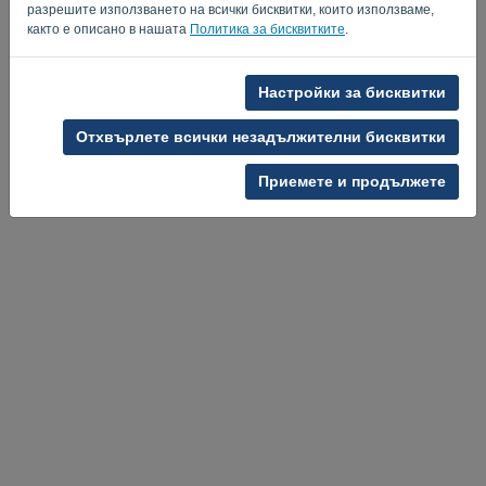
разрешите използването на всички бисквитки, които използваме,
Privacy Policy
Terms of Service
-
.
както е описано в нашата
Политика за бисквитките
.
Настройки за бисквитки
Отхвърлете всички незадължителни бисквитки
Приемете и продължете