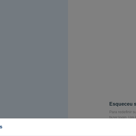
Esqueceu 
Para redefinir 
fazer login. Um
permitindo que 
s
E-mail