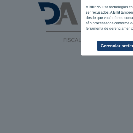
A Billit NV usa tecnologias 
ser recusados. A Billit també
desde que você dê seu consen
são processados conforme d
ferramenta de gerenciamento 
Gerenciar prefe