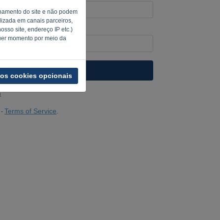
ionamento do site e não podem
alizada em canais parceiros,
sso site, endereço IP etc.)
computador? Preencha '
'.
quer momento por meio da
ENVIAR LINK
 os cookies opcionais
n
Terms of Service
-
.