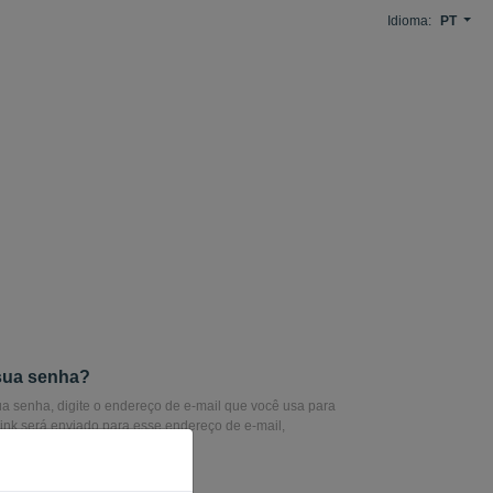
Idioma:
PT
sua senha?
sua senha, digite o endereço de e-mail que você usa para
 link será enviado para esse endereço de e-mail,
você redefina sua senha.