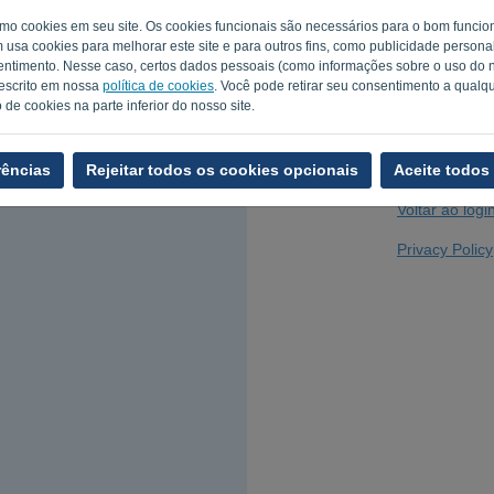
como cookies em seu site. Os cookies funcionais são necessários para o bom func
m usa cookies para melhorar este site e para outros fins, como publicidade person
timento. Nesse caso, certos dados pessoais (como informações sobre o uso do no
Você não é um 
escrito em nossa
política de cookies
. Você pode retirar seu consentimento a qual
de cookies na parte inferior do nosso site.
rências
Rejeitar todos os cookies opcionais
Aceite todos
Voltar ao logi
Privacy Policy