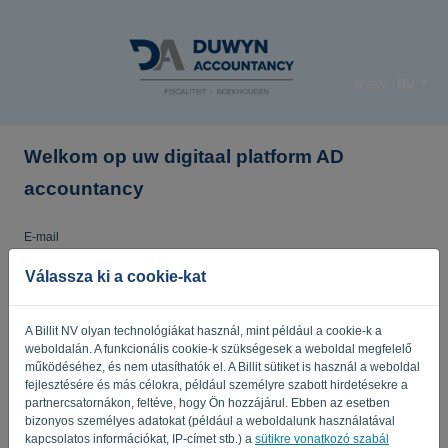
Nyelv:
HU
Welkom op uw digitaal platform AD
accountancy
E-mail
Válassza ki a cookie-kat
Jelszó
A Billit NV olyan technológiákat használ, mint például a cookie-k a
weboldalán. A funkcionális cookie-k szükségesek a weboldal megfelelő
működéséhez, és nem utasíthatók el. A Billit sütiket is használ a weboldal
fejlesztésére és más célokra, például személyre szabott hirdetésekre a
Emlékeztess
Elfelejtett jelszó?
partnercsatornákon, feltéve, hogy Ön hozzájárul. Ebben az esetben
bizonyos személyes adatokat (például a weboldalunk használatával
BEJELENTKEZÉS
kapcsolatos információkat, IP-címet stb.) a
sütikre vonatkozó szabál