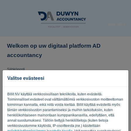
Kieli:
FI
Welkom op uw digitaal platform AD
accountancy
Sähköposti
Valitse evästeesi
Salasana
Billit NV käyttää verkkosivuillaan tekniikoita, kuten evästeitä.
Toiminnalliset evästeet ovat välttämättömiä verkkosivuston moitteettoman
toiminnan kannalta, eikä niitä voida kieltää. Billit käyttää evästeitä myös
tämän verkkosivuston parantamiseksi ja muihin tarkoituksiin, kuten
Muistuta minua
Unohtunut salasana?
henkilökohtaiseen mainontaan kumppanikanavilla, edellyttäen, että
annat suostumuksesi. Tällöin tiettyjä henkilötietoja (kuten tietoja
verkkosivustomme käytöstä, IP-osoitteesta jne.) käsitellään
KIRJAUDU SISÄÄN
evästekäytännössämme kuvatulla tavalla
. Voit peruuttaa suostumuksesi