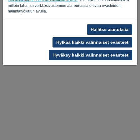
milloin tahansa verkkosivustomme alareunassa olevan evästeiden
hallintatyökalun avulla.
Hallitse asetuksia
Hylkää kaikki valinnaiset evästeet
Tietosuojakäytäntö
-
Ehdot ja ehdot
Hyväksy kaikki valinnaiset evästeet